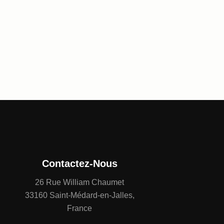
Contactez-Nous
26 Rue William Chaumet
33160 Saint-Médard-en-Jalles,
France