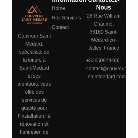
Nous
Home
26 Rue William
Nos Services
Chaumet
Contact
33160 Saint-
Couvreur Saint
Médard-en-
Medard,
Jalles, France
spécialiste de
la toiture à
+33650974466
Saint-Medard
contact@couvreur-
et ses
saintmedard.com
alentours, vous
offre des
services de
qualité pour
l’installation, la
rénovation et
l’entretien de