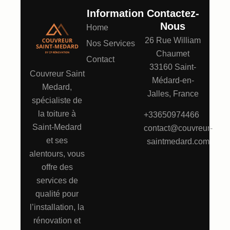
Information
Contactez-
Nous
Home
26 Rue William
Nos Services
Chaumet
Contact
33160 Saint-
Couvreur Saint
Médard-en-
Medard,
Jalles, France
spécialiste de
la toiture à
+33650974466
Saint-Medard
contact@couvreur-
et ses
saintmedard.com
alentours, vous
offre des
services de
qualité pour
l’installation, la
rénovation et