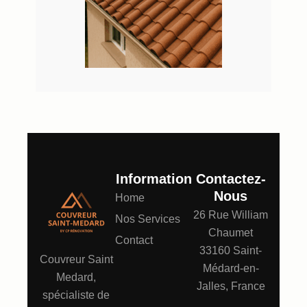
Information
Contactez-
Nous
Home
26 Rue William
Nos Services
Chaumet
Contact
33160 Saint-
Couvreur Saint
Médard-en-
Medard,
Jalles, France
spécialiste de