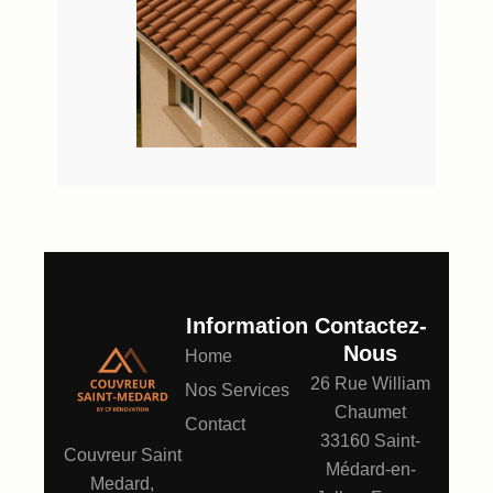
Information
Contactez-
Nous
Home
26 Rue William
Nos Services
Chaumet
Contact
33160 Saint-
Couvreur Saint
Médard-en-
Medard,