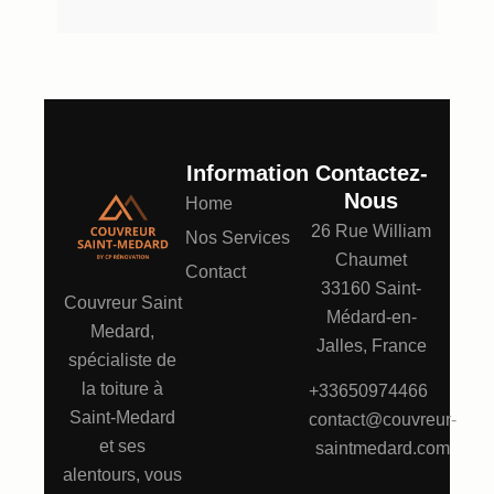
Information
Contactez-
Nous
Home
26 Rue William
Nos Services
Chaumet
Contact
33160 Saint-
Couvreur Saint
Médard-en-
Medard,
Jalles, France
spécialiste de
la toiture à
+33650974466
Saint-Medard
contact@couvreur-
et ses
saintmedard.com
alentours, vous