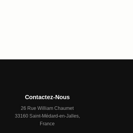
Contactez-Nous
26 Rue William Chaumet
33160 Saint-Médard-en-Jalles,
France