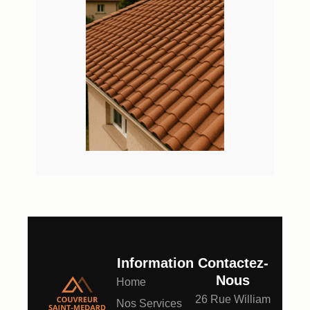
Information
Contactez-
Nous
Home
26 Rue William
Nos Services