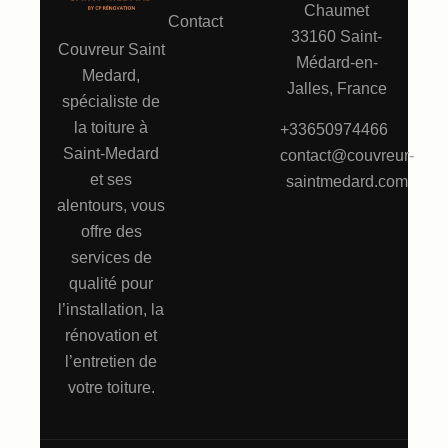
Chaumet
Contact
33160 Saint-
Couvreur Saint
Médard-en-
Medard,
Jalles, France
spécialiste de
la toiture à
+33650974466
Saint-Medard
contact@couvreur-
et ses
saintmedard.com
alentours, vous
offre des
services de
qualité pour
l’installation, la
rénovation et
l’entretien de
votre toiture.