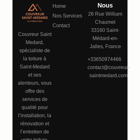
Nous
Home
26 Rue William
Nos Services
Chaumet
Contact
33160 Saint-
Couvreur Saint
Médard-en-
Medard,
Jalles, France
spécialiste de
la toiture à
+33650974466
Saint-Medard
contact@couvreur-
et ses
saintmedard.com
alentours, vous
offre des
services de
qualité pour
l’installation, la
rénovation et
l’entretien de
votre toiture.