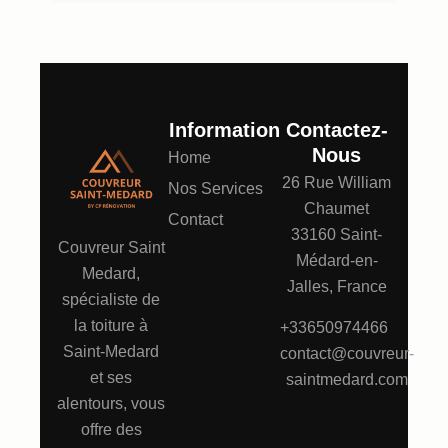
Information
Contactez-
Nous
Home
26 Rue William
Nos Services
Chaumet
Contact
33160 Saint-
Couvreur Saint
Médard-en-
Medard,
Jalles, France
spécialiste de
la toiture à
+33650974466
Saint-Medard
contact@couvreur-
et ses
saintmedard.com
alentours, vous
offre des