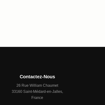
Contactez-Nous
26 Rue William Chaumet
33160 Saint-Médard-en-Jalles,
France