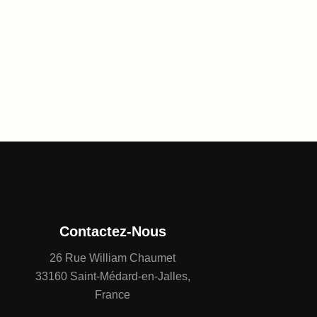
Contactez-Nous
26 Rue William Chaumet
33160 Saint-Médard-en-Jalles,
France