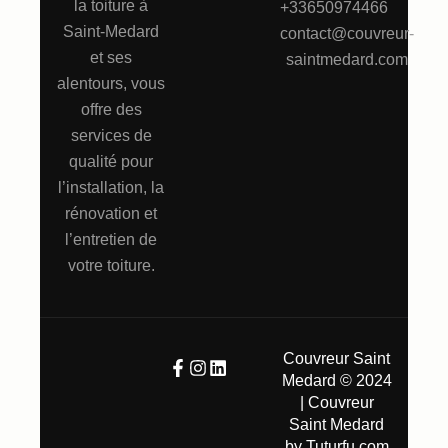
la toiture à
+33650974466
Saint-Medard
contact@couvreur-
et ses
saintmedard.com
alentours, vous
offre des
services de
qualité pour
l’installation, la
rénovation et
l’entretien de
votre toiture.
Couvreur Saint
Medard © 2024
| Couvreur
Saint Medard
by
Tuturfu.com