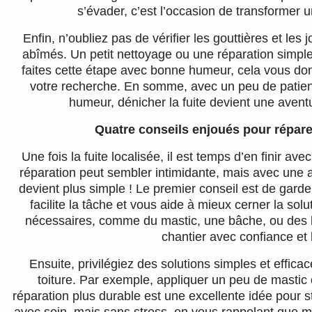
s’évader, c’est l’occasion de transformer 
Enfin, n’oubliez pas de vérifier les gouttières et le
abîmés. Un petit nettoyage ou une réparation simple p
faites cette étape avec bonne humeur, cela vous do
votre recherche. En somme, avec un peu de patien
humeur, dénicher la fuite devient une aventu
Quatre conseils enjoués pour répar
Une fois la fuite localisée, il est temps d’en finir avec
réparation peut sembler intimidante, mais avec une at
devient plus simple ! Le premier conseil est de garde
facilite la tâche et vous aide à mieux cerner la so
nécessaires, comme du mastic, une bâche, ou des b
chantier avec confiance e
Ensuite, privilégiez des solutions simples et effica
toiture. Par exemple, appliquer un peu de masti
réparation plus durable est une excellente idée pour s
avec soin, mais sans stress, en vous rappelant que mê