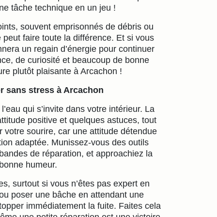
une tâche technique en un jeu !
s joints, souvent emprisonnés de débris ou
eut faire toute la différence. Et si vous
nnera un regain d’énergie pour continuer
ce, de curiosité et beaucoup de bonne
re plutôt plaisante à Arcachon !
er sans stress à Arcachon
 l’eau qui s’invite dans votre intérieur. La
titude positive et quelques astuces, tout
r votre sourire, car une attitude détendue
lution adaptée. Munissez-vous des outils
andes de réparation, et approachiez la
t bonne humeur.
ces, surtout si vous n’êtes pas expert en
c ou poser une bâche en attendant une
topper immédiatement la fuite. Faites cela
me une petite réparation est une victoire