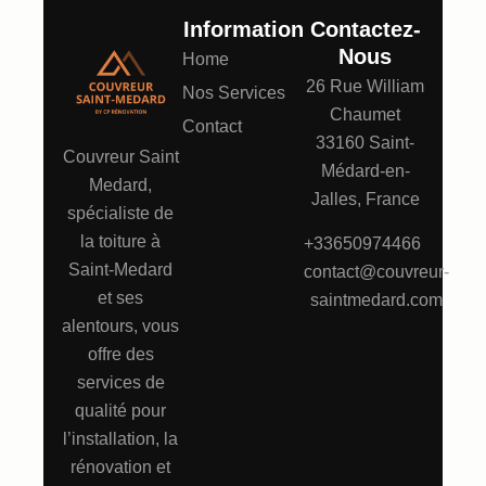
Information
Contactez-
Nous
Home
26 Rue William
Nos Services
Chaumet
Contact
33160 Saint-
Couvreur Saint
Médard-en-
Medard,
Jalles, France
spécialiste de
la toiture à
+33650974466
Saint-Medard
contact@couvreur-
et ses
saintmedard.com
alentours, vous
offre des
services de
qualité pour
l’installation, la
rénovation et